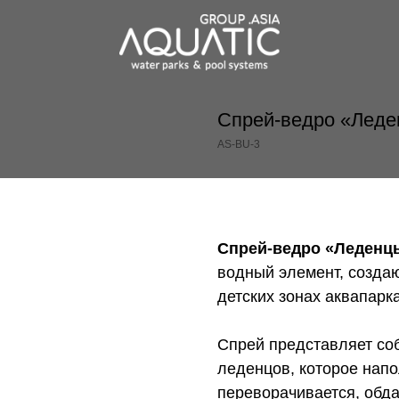
Спрей-ведро «Лед
AS-BU-3
Заказать
Спрей-ведро «Леденцы»
водный элемент, созда
детских зонах аквапарка
Спрей представляет соб
леденцов, которое нап
переворачивается, обд