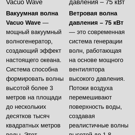
Vacuo Wave
давления – 75 кВт
Вакуумная волна
Ветровая волна
Vacuo Wave
—
давления – 75 кВт
мощный вакуумный
— это современная
волногенератор,
система генерации
создающий эффект
волн, работающая
настоящего океана.
на основе мощного
Система способна
вентилятора
формировать волны
высокого давления.
высотой более 3
Потоки воздуха
метров на площади
перемешивают
до нескольких
поверхность воды,
десятков тысяч
создавая
квадратных метров
реалистичные волны
воды. Этот
высотой до 1,8